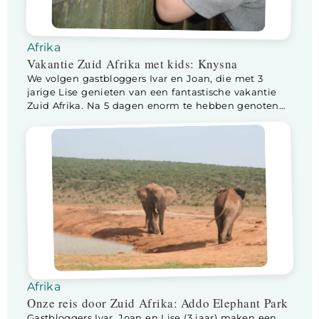
Afrika
Vakantie Zuid Afrika met kids: Knysna
We volgen gastbloggers Ivar en Joan, die met 3
jarige Lise genieten van een fantastische vakantie
Zuid Afrika. Na 5 dagen enorm te hebben genoten
van Kaapstad zijn we via Swellendam naar Knysna
gereden. Wij hebben voor een stop in Swellendam
gekozen vanwege de ligging nabij het
natuurreservaat De Hoop. Ondanks dat de omgeving
erg […]
Afrika
Onze reis door Zuid Afrika: Addo Elephant Park
Gastbloggers Ivar, Joan en Lise (3 jaar) maken een