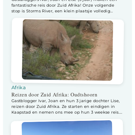
fantastische reis door Zuid Afrika! Onze volgende
stop is Storms River, een klein plaatsje volledig
gericht op toeristen die het Tsitsikamma National
Park bezoeken. De reis vanuit Knysna is prachtig, we
rijden het binnenland in, het landschap verandert
voortdurend. Het weer ook; naarmate we dichterbij
onze […]
Afrika
Reizen door Zuid Afrika: Oudtshoorn
Gastblogger Ivar, Joan en hun 3 jarige dochter Lise,
reizen door Zuid Afrika. Ze starten en eindigen in
Kaapstad en nemen ons mee op hun 3 weekse reis.
Addo Elephant Park ligt aan het eind van de
Gardenroute en is tevens voor ons de plek om de
terugreis richting Kaapstad te maken. We verlaten
de […]