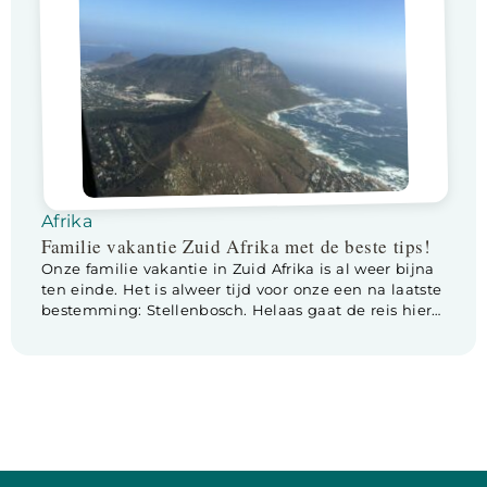
Afrika
Familie vakantie Zuid Afrika met de beste tips!
Onze familie vakantie in Zuid Afrika is al weer bijna
ten einde. Het is alweer tijd voor onze een na laatste
bestemming: Stellenbosch. Helaas gaat de reis hier
naar toe minder voorspoedig dan gehoopt.
Onderweg krijgen we wat probleempjes met de
huurauto. We besluiten langs de Chevrolet garage te
rijden. Na wat checks kunnen we […]