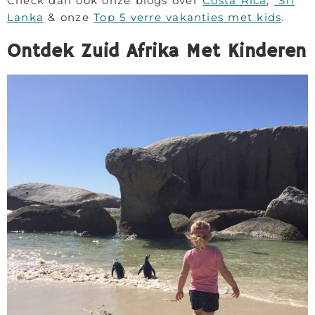
Check dan ook onze blogs over
Costa Rica
,
Sri
Lanka
& onze
Top 5 verre vakanties met kids
.
Ontdek Zuid Afrika Met Kinderen