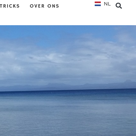
NL
EN
 TRICKS
OVER ONS