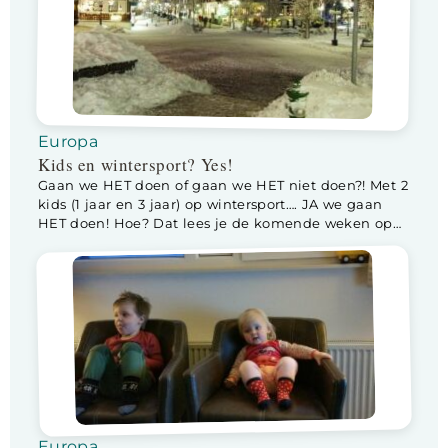
Europa
Kids en wintersport? Yes!
Gaan we HET doen of gaan we HET niet doen?! Met 2
kids (1 jaar en 3 jaar) op wintersport…. JA we gaan
HET doen! Hoe? Dat lees je de komende weken op
mijn blog. Je bent een lover of een hater als het
gaat om wintersport. Wij zijn lovers!! Lekker buiten
in de kou […]
Europa