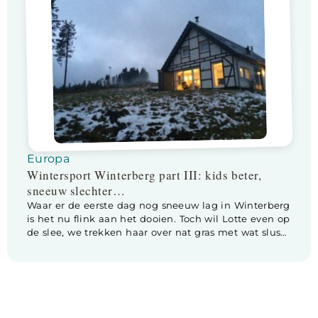
we eerlijk zijn als je hele drukke kids […]
Europa
Wintersport Winterberg part III: kids beter,
sneeuw slechter…
Waar er de eerste dag nog sneeuw lag in Winterberg
is het nu flink aan het dooien. Toch wil Lotte even op
de slee, we trekken haar over nat gras met wat slush
sneeuw. Maakt haar niets uit, dolle pret! Gelukkig
zijn de mini mensen aan het opknappen. Lotte is
zelfs zo fit dat we, […]