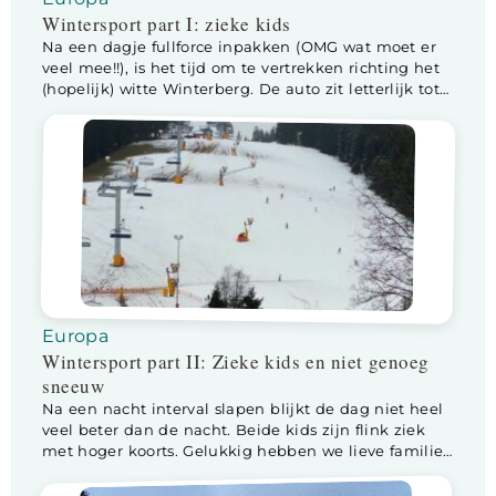
Wintersport part I: zieke kids
Na een dagje fullforce inpakken (OMG wat moet er
veel mee!!), is het tijd om te vertrekken richting het
(hopelijk) witte Winterberg. De auto zit letterlijk tot
de nok toe gevuld (de dragers van de dakkoffer
paste niet), de kids zitten in relaxte joggingsbroekjes
achterin, manlief rijdt en ik zit naast hem met een
tas […]
Europa
Wintersport part II: Zieke kids en niet genoeg
sneeuw
Na een nacht interval slapen blijkt de dag niet heel
veel beter dan de nacht. Beide kids zijn flink ziek
met hoger koorts. Gelukkig hebben we lieve familie
bij ons die graag even op de kids passen zodat wij
de nodige boodschappen in kunnen slaan. En laten