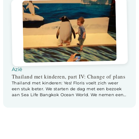
stijl” hotelkamer met zithoek, keuken en eettafel.
Nadat we onze bagage wat hebben uitgepakt, gaan
we eerst een plonsje maken in de roof top […]
Azië
Thailand met kinderen, part IV: Change of plans
Thailand met kinderen: Yes! Floris voelt zich weer
een stuk beter. We starten de dag met een bezoek
aan Sea Life Bangkok Ocean World. We nemen een
tuktuk naar de Siam Paragon shopping mall,
onderin deze giga mall vind je Sea Life. Als we
binnen lopen staat er een groot bord met daarop
een afbeelding […]