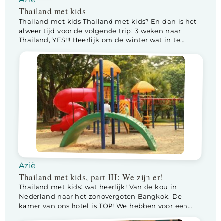
Thailand met kids
Thailand met kids Thailand met kids? En dan is het
alweer tijd voor de volgende trip: 3 weken naar
Thailand, YES!!! Heerlijk om de winter wat in te
korten met een fijne reis naar de zon. Voor het eerst
op vakantie met 2 kids ipv 1. Lotte is even oud als
Floris was toen we […]
Azië
Thailand met kids, part III: We zijn er!
Thailand met kids: wat heerlijk! Van de kou in
Nederland naar het zonovergoten Bangkok. De
kamer van ons hotel is TOP! We hebben voor een
aparte slaapkamer gekozen en een “appartement