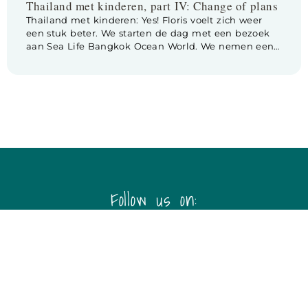
Thailand met kinderen, part IV: Change of plans
Thailand met kinderen: Yes! Floris voelt zich weer
een stuk beter. We starten de dag met een bezoek
aan Sea Life Bangkok Ocean World. We nemen een
tuktuk naar de Siam Paragon shopping mall,
onderin deze giga mall vind je Sea Life. Als we
binnen lopen staat er een groot bord met daarop
een afbeelding […]
Follow us on:
Disclaimer