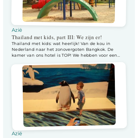
Azië
Thailand met kids, part III: We zijn er!
Thailand met kids: wat heerlijk! Van de kou in
Nederland naar het zonovergoten Bangkok. De
kamer van ons hotel is TOP! We hebben voor een
aparte slaapkamer gekozen en een “appartement
stijl” hotelkamer met zithoek, keuken en eettafel.
Nadat we onze bagage wat hebben uitgepakt, gaan
we eerst een plonsje maken in de roof top […]
Azië