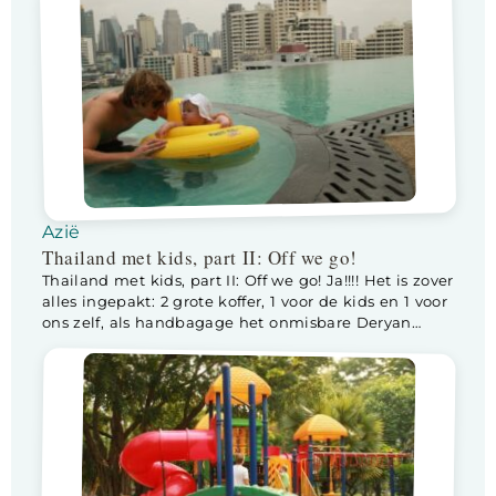
Floris was toen we […]
Azië
Thailand met kids, part II: Off we go!
Thailand met kids, part II: Off we go! Ja!!!! Het is zover
alles ingepakt: 2 grote koffer, 1 voor de kids en 1 voor
ons zelf, als handbagage het onmisbare Deryan
tentje voor Lotte, een buggy waarvan de rugleuning
helemaal plat kan zodat Lotte erin kan slapen, een
luiertas incl eten/drinken/luiers en reserve kleding
voor […]