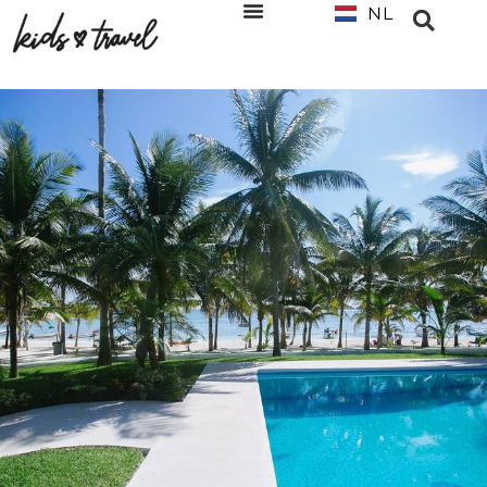
NL
EN