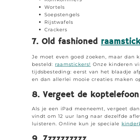
Wortels
Soepstengels
Rijstwafels
Crackers
7. Old fashioned
raamstick
Je moet even goed zoeken, maar dan ku
besteld:
raamstickers!
Onze kinderen vin
tijdsbesteding: eerst van het blaadje a
en dan allerlei mooie creaties maken o
8. Vergeet de koptelefoon
Als je een iPad meeneemt, vergeet dan n
vindt om 12 uur lang naar dezelfde af
luisteren. Online kun je speciale
kinder
9. Zzzzzzzzzz