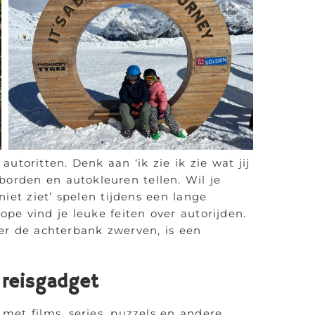
utoritten. Denk aan ‘ik zie ik zie wat jij
orden en autokleuren tellen. Wil je
niet ziet’ spelen tijdens een lange
pe vind je leuke feiten over autorijden.
er de achterbank zwerven, is een
 reisgadget
t met films, series, puzzels en andere