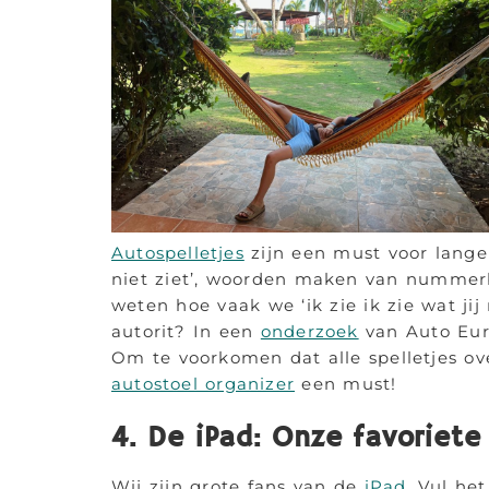
Autospelletjes
zijn een must voor lange a
niet ziet’, woorden maken van nummerb
weten hoe vaak we ‘ik zie ik zie wat jij 
autorit? In een
onderzoek
van Auto Euro
Om te voorkomen dat alle spelletjes ov
autostoel organizer
een must!
4. De iPad: Onze favoriete
Wij zijn grote fans van de
iPad
. Vul he