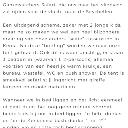
Gamewatchers Safari, die ons naar het vliegveld
zal rijden voor de vlucht naar de Seychellen.
Een uitdagend schema, zeker met 2 jonge kids,
maar he zo maken we wel een heel bijzondere
ervaring van onze anders “saaie” tussenstop in
Kenia. Na deze “briefing” worden we naar onze
tent gebracht. Ook dit is weer prachtig, er staan
3 bedden in (waarvan 1, 2-persoons) allemaal
voorzien van een heerlijk warm kruikje, een
bureau, wastafel, WC en bush shower. De tent is
smaakvol safari stijl ingericht met giraffe
lampen en mooie materialen.
Wanneer we in bed liggen en het licht eenmaal
uitgaat duurt het nog geen minuut voordat
beide kids bij ons in bed liggen. Je hebt donker
de
en “in de Keniaanse bush donker” het 2
vinden Flo en Lotte toch best spannend.