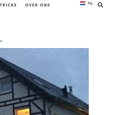
NL
EN
 TRICKS
OVER ONS
…