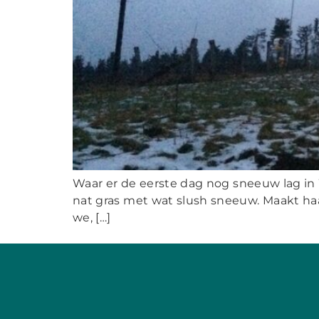
Waar er de eerste dag nog sneeuw lag in W
nat gras met wat slush sneeuw. Maakt haar 
we, […]