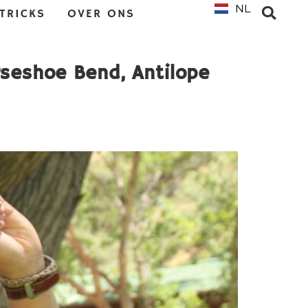
NL
EN
 TRICKS
OVER ONS
rseshoe Bend, Antilope