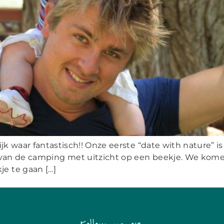
lijk waar fantastisch!! Onze eerste “date with nature”
 van de camping met uitzicht op een beekje. We kom
je te gaan […]