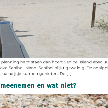
 planning hebt staan dan hoort Sanibel Island absoluut 
I love Sanibel Island! Sanibel blijkt geweldig! De ona
 paradijsje kunnen genieten. De […]
 meenemen en wat niet?