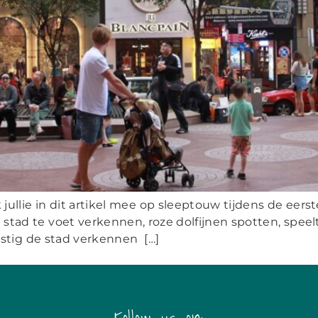
llie in dit artikel mee op sleeptouw tijdens de eers
 stad te voet verkennen, roze dolfijnen spotten, spee
stig de stad verkennen […]
Follow us on: