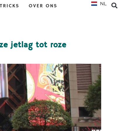
NL
EN
 TRICKS
OVER ONS
e jetlag tot roze