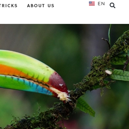
EN
NL
TRICKS
ABOUT US