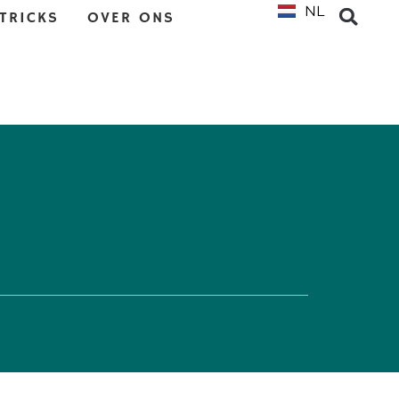
NL
EN
 TRICKS
OVER ONS