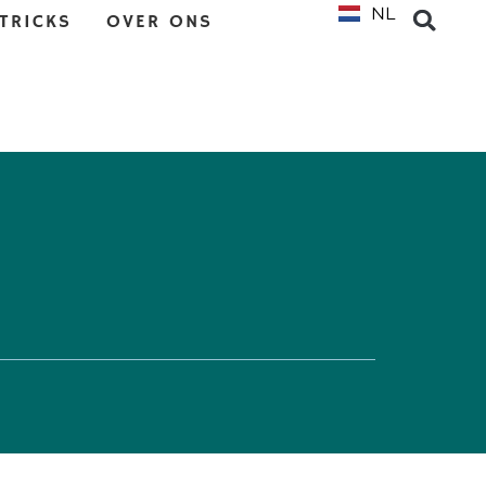
NL
EN
 TRICKS
OVER ONS