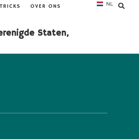
NL
EN
 TRICKS
OVER ONS
erenigde Staten,