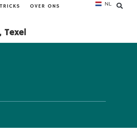
NL
EN
 TRICKS
OVER ONS
, Texel