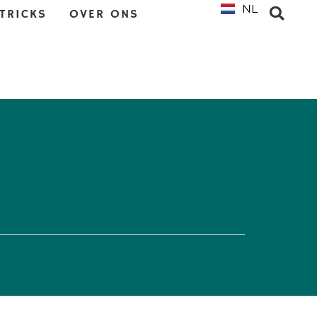
NL
EN
 TRICKS
OVER ONS