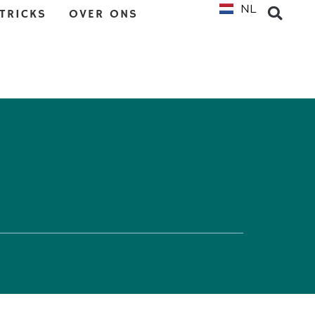
NL
EN
 TRICKS
OVER ONS