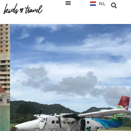
NL
EN