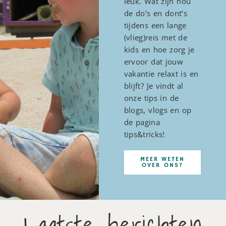
leuk. Wat zijn nou
de do’s en dont’s
tijdens een lange
(vlieg)reis met de
kids en hoe zorg je
ervoor dat jouw
vakantie relaxt is en
blijft? Je vindt al
onze tips in de
blogs, vlogs en op
de pagina
tips&tricks!
MEER WETEN
OVER ONS?
Laatste berichten